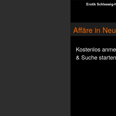
Erotik Schleswig-
Affäre in Ne
Kostenlos anme
& Suche starte