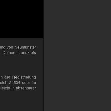
bung von Neumünster
us Deinem Landkreis
h der Registrierung
ereich 24534 oder im
leicht in absehbarer