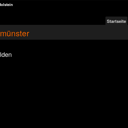
Holstein
Startseite
umünster
lden
n