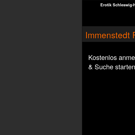
Erotik Schleswig-
Immenstedt 
Kostenlos anme
& Suche starte