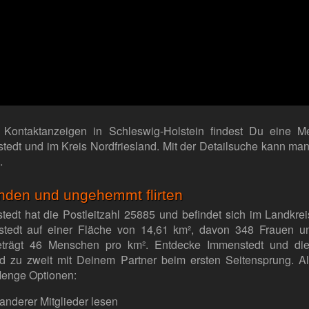
r Kontaktanzeigen in Schleswig-Holstein findest Du eine 
dt und im Kreis Nordfriesland. Mit der Detailsuche kann man 
.
nden und ungehemmt flirten
edt hat die Postleitzahl 25885 und befindet sich im Landkrei
tedt auf einer Fläche von 14,61 km², davon 348 Frauen u
eträgt 46 Menschen pro km². Entdecke Immenstedt und di
nd zu zweit mit Deinem Partner beim ersten Seitensprung. Al
Menge Optionen:
anderer Mitglieder lesen