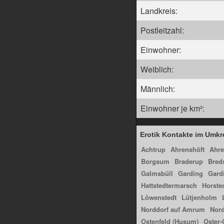
Landkreis:
Postleitzahl:
Einwohner:
Weiblich:
Männlich:
Einwohner je km²:
Erotik Kontakte im Umkr
Achtrup
Ahrenshöft
Ahre
Borgsum
Braderup
Bred
Galmsbüll
Garding
Gardi
Hattstedtermarsch
Horste
Löwenstedt
Lütjenholm
Norddorf auf Amrum
Nord
Ostenfeld (Husum)
Oster-