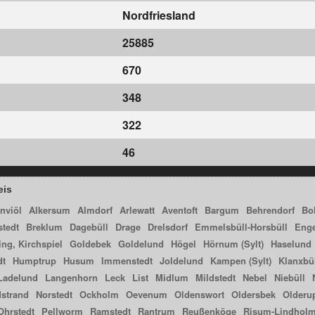
Nordfriesland
25885
670
348
322
46
eis
nviöl
Alkersum
Almdorf
Arlewatt
Aventoft
Bargum
Behrendorf
Bo
stedt
Breklum
Dagebüll
Drage
Drelsdorf
Emmelsbüll-Horsbüll
Eng
ng, Kirchspiel
Goldebek
Goldelund
Högel
Hörnum (Sylt)
Haselund
dt
Humptrup
Husum
Immenstedt
Joldelund
Kampen (Sylt)
Klanxbü
Ladelund
Langenhorn
Leck
List
Midlum
Mildstedt
Nebel
Niebüll
strand
Norstedt
Ockholm
Oevenum
Oldenswort
Oldersbek
Olderu
Ohrstedt
Pellworm
Ramstedt
Rantrum
Reußenköge
Risum-Lindhol