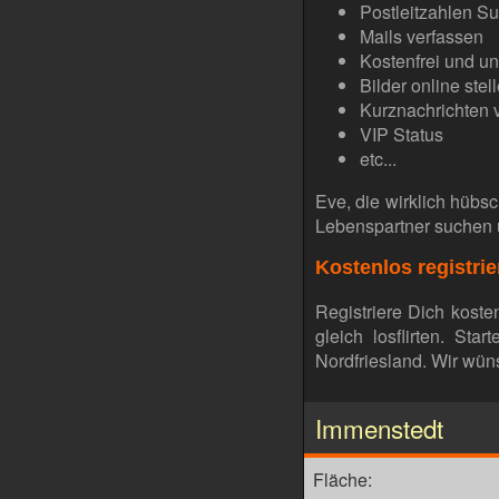
Postleitzahlen Su
Mails verfassen
Kostenfrei und un
Bilder online stel
Kurznachrichten 
VIP Status
etc...
Eve, die wirklich hübs
Lebenspartner suchen 
Kostenlos registrie
Registriere Dich koste
gleich losflirten. St
Nordfriesland. Wir wüns
Immenstedt
Fläche: