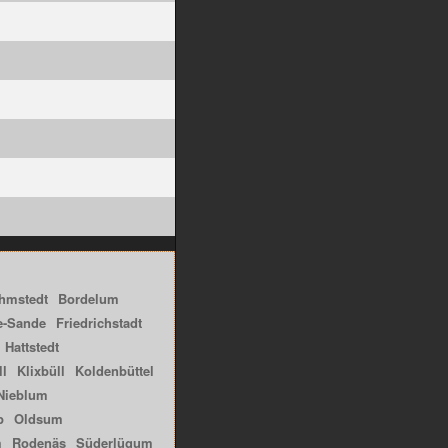
hmstedt
Bordelum
e-Sande
Friedrichstadt
Hattstedt
ll
Klixbüll
Koldenbüttel
Nieblum
p
Oldsum
m
Rodenäs
Süderlügum