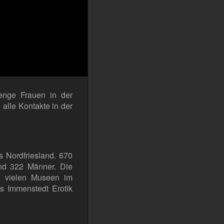
Menge Frauen in der
alle Kontakte in der
s Nordfriesland. 670
nd 322 Männer. Die
e vielen Museen im
s Immenstedt Erotik