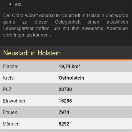
etc...
Die Clara wohnt ebenso in Neustadt in Holstein und würde
gerne zu dieser Gelegenheit einen attraktiven
Lebenspartner treffen, um mit ihm zweisame Abenteuer
verbringen zu können .
Neustadt in Holstein
Fläche:
19,74 km²
Kreis:
Ostholstein
PLZ:
23730
Einwohner:
16266
Frauen:
7974
Männer:
8292