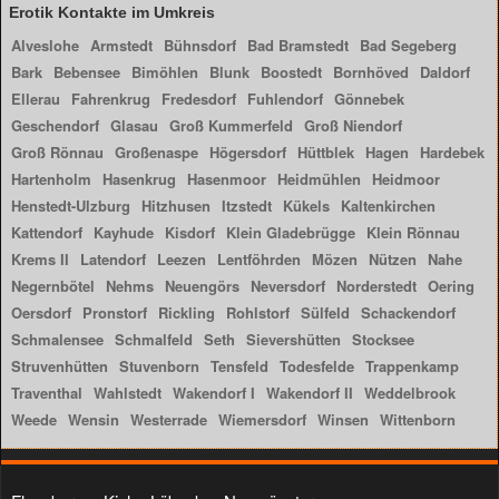
Erotik Kontakte im Umkreis
Alveslohe
Armstedt
Bühnsdorf
Bad Bramstedt
Bad Segeberg
Bark
Bebensee
Bimöhlen
Blunk
Boostedt
Bornhöved
Daldorf
Ellerau
Fahrenkrug
Fredesdorf
Fuhlendorf
Gönnebek
Geschendorf
Glasau
Groß Kummerfeld
Groß Niendorf
Groß Rönnau
Großenaspe
Högersdorf
Hüttblek
Hagen
Hardebek
Hartenholm
Hasenkrug
Hasenmoor
Heidmühlen
Heidmoor
Henstedt-Ulzburg
Hitzhusen
Itzstedt
Kükels
Kaltenkirchen
Kattendorf
Kayhude
Kisdorf
Klein Gladebrügge
Klein Rönnau
Krems II
Latendorf
Leezen
Lentföhrden
Mözen
Nützen
Nahe
Negernbötel
Nehms
Neuengörs
Neversdorf
Norderstedt
Oering
Oersdorf
Pronstorf
Rickling
Rohlstorf
Sülfeld
Schackendorf
Schmalensee
Schmalfeld
Seth
Sievershütten
Stocksee
Struvenhütten
Stuvenborn
Tensfeld
Todesfelde
Trappenkamp
Traventhal
Wahlstedt
Wakendorf I
Wakendorf II
Weddelbrook
Weede
Wensin
Westerrade
Wiemersdorf
Winsen
Wittenborn