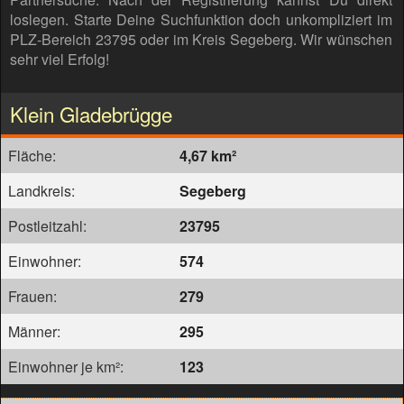
loslegen. Starte Deine Suchfunktion doch unkompliziert im
PLZ-Bereich 23795 oder im Kreis Segeberg. Wir wünschen
sehr viel Erfolg!
Klein Gladebrügge
Fläche:
4,67 km²
Landkreis:
Segeberg
Postleitzahl:
23795
Einwohner:
574
Frauen:
279
Männer:
295
Einwohner je km²:
123