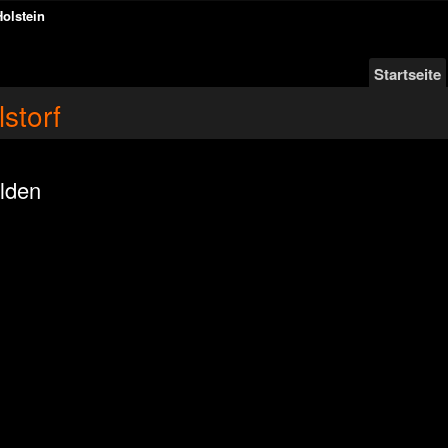
Holstein
Startseite
storf
lden
n