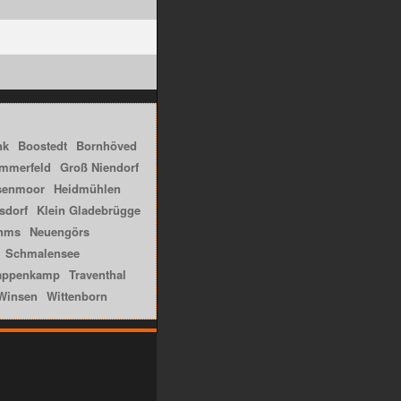
nk
Boostedt
Bornhöved
mmerfeld
Groß Niendorf
senmoor
Heidmühlen
sdorf
Klein Gladebrügge
hms
Neuengörs
Schmalensee
appenkamp
Traventhal
Winsen
Wittenborn