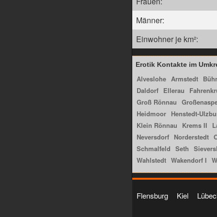
Frauen:
Männer:
Einwohner je km²:
Erotik Kontakte im Umkr
Alveslohe
Armstedt
Bühn
Daldorf
Ellerau
Fahrenkr
Groß Rönnau
Großenasp
Heidmoor
Henstedt-Ulzbu
Klein Rönnau
Krems II
L
Neversdorf
Norderstedt
O
Schmalfeld
Seth
Sievers
Wahlstedt
Wakendorf I
W
Flensburg
Kiel
Lübec