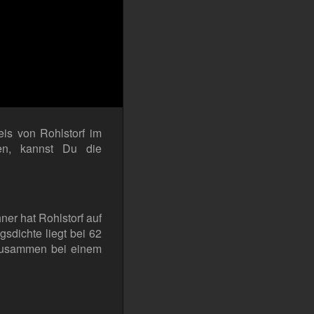
eis von Rohlstorf im
en, kannst Du die
er hat Rohlstorf auf
sdichte liegt bei 62
 zusammen bei einem