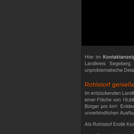
Hier im
Kontaktanzei
Landkreis Segeberg
unproblematische Deta
Rohlstorf genieß
Im entzückenden Landkr
einer Fläche von 19,6
Bürger pro km². Entde
unverbindlichen Ausflu
Als Rohlstorf Erotik K