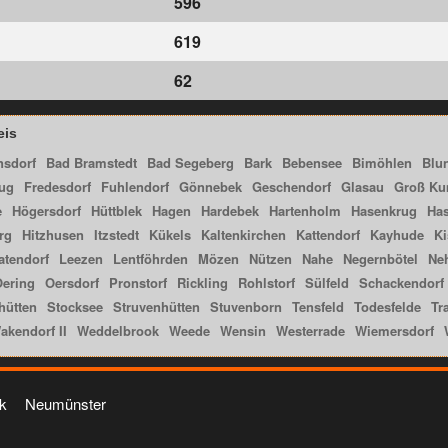
596
619
62
eis
sdorf
Bad Bramstedt
Bad Segeberg
Bark
Bebensee
Bimöhlen
Blu
ug
Fredesdorf
Fuhlendorf
Gönnebek
Geschendorf
Glasau
Groß Ku
e
Högersdorf
Hüttblek
Hagen
Hardebek
Hartenholm
Hasenkrug
Ha
rg
Hitzhusen
Itzstedt
Kükels
Kaltenkirchen
Kattendorf
Kayhude
Ki
atendorf
Leezen
Lentföhrden
Mözen
Nützen
Nahe
Negernbötel
Ne
ering
Oersdorf
Pronstorf
Rickling
Rohlstorf
Sülfeld
Schackendorf
hütten
Stocksee
Struvenhütten
Stuvenborn
Tensfeld
Todesfelde
Tr
akendorf II
Weddelbrook
Weede
Wensin
Westerrade
Wiemersdorf
k
Neumünster