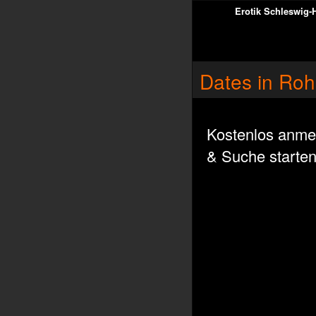
Erotik Schleswig-
Dates in Rohl
Kostenlos anme
& Suche starte